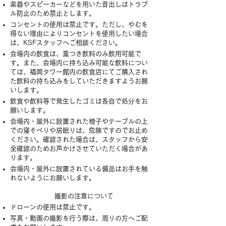
楽器やスピーカーなどを用いた音出しはトラブ
ル防止のため禁止とします。
コンセントの使用は禁止です。ただし、やむを
得ない理由によりコンセントを使用したい場合
は、KSFスタッフへご相談ください。
会場内の飲食は、蓋つき飲料のみ飲用可能で
す。また、会場内に持ち込み可能な飲料につい
ては、福岡タワー館内の飲食店にてご購入され
た飲料の持ち込みをしていただきますようお願
いします。
飲食や飲料等で発生したゴミは各自で処分をお
願いします。
会場内・屋外に設置された椅子やテーブルの上
での寝そべりや居眠りは、危険ですのでお止め
ください。確認された場合は、スタッフから安
全確認のためお声かけさせていただく場合があ
ります。
​会場内・屋外に設置されている備品はお手を触
れないようにお願いします。
撮影の注意について
ドローンの使用は禁止です。
写真・動画の撮影を行う際は、周りの方へご配