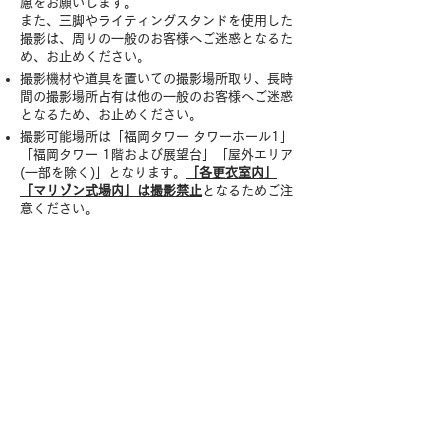
慮をお願いします。
また、三脚やライティングスタンドを使用した
撮影は、周りの一般のお客様へご迷惑となるた
め、お止めください。
撮影機材や道具を置いての撮影場所取り、長時
間の撮影場所占有は他の一般のお客様へご迷惑
となるため、お止めください。
撮影可能場所は「福岡タワー タワーホール1」
「福岡タワー 1階および展望台」「屋外エリア
(一部を除く)」となります。
「各更衣室内」
「マリゾン式場内」は撮影禁止
となるためご注
意ください。
3.写真・動画の取り扱いについて
参加者が撮影した写真・動画をアップロードす
ることで生じたトラブルについて、KSFは責任
を負いかねます。
スタッフが撮影した写真や動画は、Kemono
SpaceおよびKemono Space Fukuokaの資料
や告知などで使用する事があります。​​
4.個人情報取扱い事項