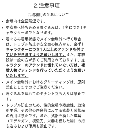
2.注意事項
会場利用の注意について
会場内は全面禁煙です。
更衣室へ持ち込める着ぐるみは、1名につき1キ
ャラクターまでとなります。
着ぐるみ着用状態でメイン会場外へ行く場合
は、トラブル防止や安全面の観点から、
必ず1
キャラクターにつき1人以上のアテンドを付け
ていただきますようお願いします。
また、本施
設は一般の方が多くご利用されております。
キ
ャラクターのアテンドに慣れていない方は、複
数人数でアテンドを行っていただくようお願い
いたします。
メイン会場外におけるグリーティングは、原則
禁止としますのでご注意ください。
着ぐるみを連れてのテナント立ち入りは禁止で
す。
トラブル防止のため、性的主張や残虐性、政治
的主張、その他公序良俗に反する衣装と装飾品
の着用は禁止です。また、武器を模した道具
（モデルガン、模造刀、火器を模した物）の持
ち込みおよび使用も禁止です。